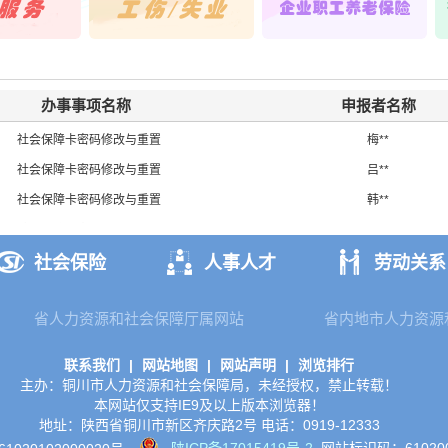
社会保障卡密码修改与重置
张*
养老认证，手
社会保障卡启用（社保功能）
宋**
铜川市劳动人
社会保障卡密码修改与重置
李**
办事事项名称
申报者名称
社会保障卡启用（社保功能）
黄**
社会保障卡密码修改与重置
梅**
社会保障卡密码修改与重置
吕**
社会保障卡密码修改与重置
韩**
社会保障卡密码修改与重置
白**
社会保障卡密码修改与重置
李**
社会保险
人事人才
劳动关系
社会保障卡密码修改与重置
徐**
社会保障卡密码修改与重置
张*
省人力资源和社会保障厅属网站
省内地市人力资源
社会保障卡启用（社保功能）
宋**
联系我们
|
网站地图
|
网站声明
|
浏览排行
社会保障卡密码修改与重置
李**
主办：铜川市人力资源和社会保障局，未经授权，禁止转载！
本网站仅支持IE9及以上版本浏览器！
社会保障卡启用（社保功能）
黄**
地址：陕西省铜川市新区齐庆路2号
电话：0919-12333
社会保障卡密码修改与重置
梅**