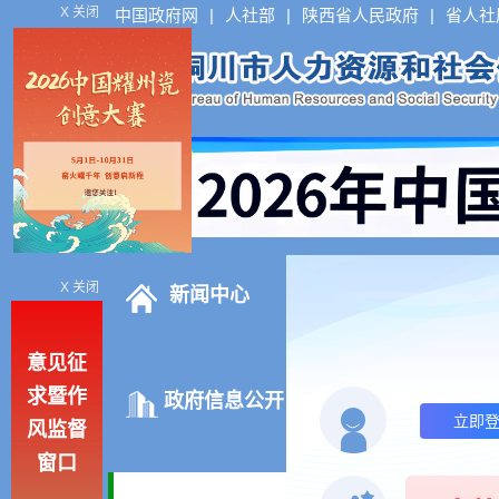
X 关闭
中国政府网
|
人社部
|
陕西省人民政府
|
省人社
null
X 关闭
null
新闻中心
null
3626065
意见征
null
3626064
求暨作
政府信息公开
null
3626063
立即
风监督
3626062
窗口
3626061