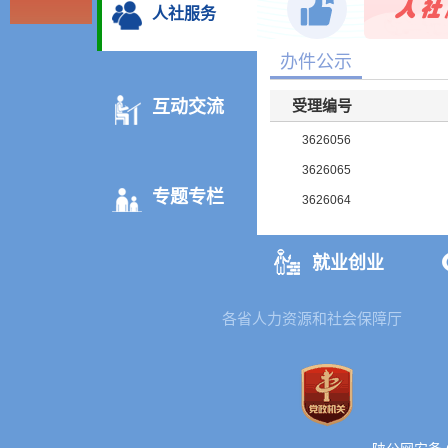
人社服务
3626060
3626059
办件公示
3626058
互动交流
受理编号
3626057
3626056
3626065
专题专栏
3626064
3626063
3626062
就业创业
3626061
3626060
各省人力资源和社会保障厅
3626059
3626058
3626057
3626056