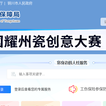
厅
|
铜川市人民政府
社会保障卡密码修改与重置
吕**
社会保障卡密码修改与重置
韩**
社会保障卡密码修改与重置
白**
工伤保险参保
登录后查看您的专属服务
登录
社会保障卡密码修改与重置
李**
入职先交押金
社会保障卡密码修改与重置
徐**
关于调整最低