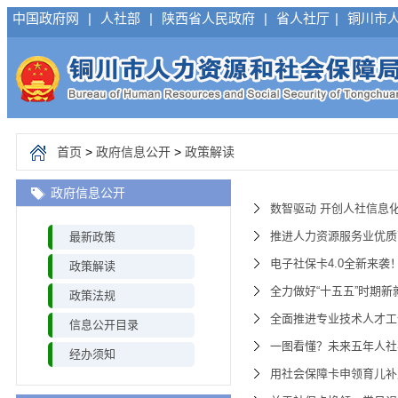
中国政府网
|
人社部
|
陕西省人民政府
|
省人社厅
|
铜川市
首页
>
政府信息公开
>
政策解读
政府信息公开
数智驱动 开创人社信息
推进人力资源服务业优质
最新政策
电子社保卡4.0全新来袭
政策解读
全力做好“十五五”时期
政策法规
全面推进专业技术人才工
信息公开目录
一图看懂？未来五年人社
经办须知
用社会保障卡申领育儿补