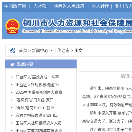
中国政府网
|
人社部
|
陕西省人民政府
|
省人社厅
|
铜川市
首页
>
新闻中心
>
工作动态
> 正文
热点内容
编辑:
印台区以“高效办成一件事
王益区人社局积极构建“1+
近年来，陕西省铜川市人社
2026中国耀州瓷创意大赛将
基地、6个省级专家服务基层
“春风行动”再升级 家门
人才3900人次，有效辐射
“春风”送岗1972个 就业
铜川市深入开展“点单式”专
宜君县把岗位送到家门口
西安交通大学、浙江大学、陕
王益区人社局组织返乡人员
陕西省铜川市光电子产业发
王益区完成2026年首批职业