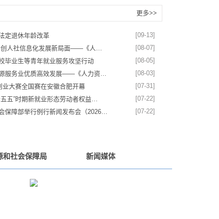
更多>>
[09-13]
法定退休年龄改革
[08-07]
开创人社信息化发展新局面——《人…
[08-05]
校毕业生等青年就业服务攻坚行动
[08-03]
源服务业优质高效发展——《人力资…
[07-31]
”创业大赛全国赛在安徽合肥开幕
[07-22]
十五五”时期新就业形态劳动者权益…
[07-22]
会保障部举行例行新闻发布会（2026…
源和社会保障局
新闻媒体