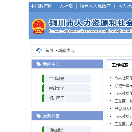
中国政府网
|
人社部
|
陕西省人民政府
|
省人社
首页
>
新闻中心
新闻中心
工作动态
市人社局举
工作动态
寻迹千年
时政要闻
市人社局
铜川新闻
王益区：
书香润人
通知公告
市人社局
王益区扎
通知通告