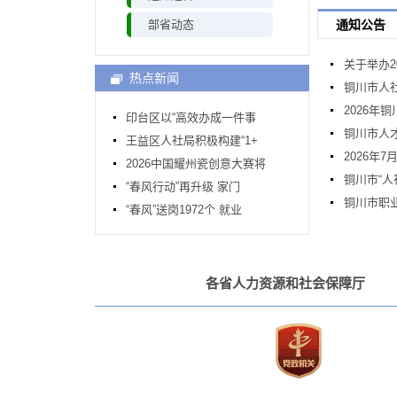
部省动态
通知公告
关于举办2
热点新闻
铜川市人
2026年
印台区以“高效办成一件事
铜川市人
王益区人社局积极构建“1+
2026年
2026中国耀州瓷创意大赛将
铜川市“
“春风行动”再升级 家门
铜川市职业
“春风”送岗1972个 就业
各省人力资源和社会保障厅