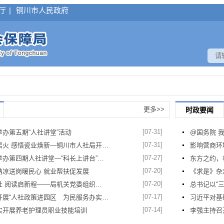
厅
|
铜川市人民政府
更多>>
时政要闻
[07-31]
办第五期“人社讲堂”活动
@国务院 
[07-31]
窑火 感悟瓷业焕新—铜川市人社局开…
影响营商环
[07-27]
举办第四期人社讲堂—“科长上讲台”…
东方之约，
[07-20]
纳凉送岗暖民心 就业帮扶促发展
《求是》杂
[07-20]
社 阅读启新程——局机关党委组织…
总书记以“
[07-17]
开展“人社政策进园区 为民服务办实…
习近平对基
[07-14]
实开展养老护理员职业技能培训
李强主持召