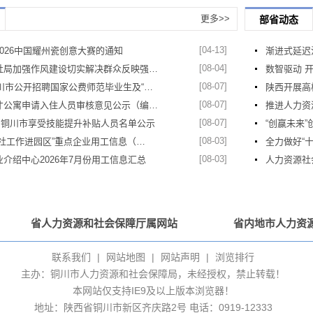
更多>>
部省动态
[04-13]
026中国耀州瓷创意大赛的通知
渐进式延迟
[08-04]
社局加强作风建设切实解决群众反映强…
数智驱动 
[08-07]
铜川市公开招聘国家公费师范毕业生及“…
陕西开展高
[08-07]
才公寓申请入住人员审核意见公示（编…
推进人力资
[08-07]
7月铜川市享受技能提升补贴人员名单公示
“创赢未来
[08-03]
人社工作进园区”重点企业用工信息（…
全力做好“
[08-03]
介绍中心2026年7月份用工信息汇总
人力资源社
省人力资源和社会保障厅属网站
省内地市人力资
联系我们
|
网站地图
|
网站声明
|
浏览排行
主办：铜川市人力资源和社会保障局，未经授权，禁止转载！
本网站仅支持IE9及以上版本浏览器！
地址：陕西省铜川市新区齐庆路2号
电话：0919-12333