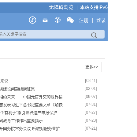
无障碍浏览
| 本站支持IPv6
注册
|
登录
更多>>
[03-11]
我来说
[02-01]
境建设问题线索征集
[08-07]
相约未来——中国元首外交的世界情…
[07-31]
志发表习近平总书记重要文章《加快…
[07-27]
三个有利于”指引世界遗产申报保护
[07-23]
础教育工作作出重要指示
[07-21]
开国务院常务会议 听取对服务业扩…