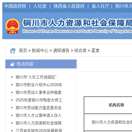
中国政府网
|
人社部
|
陕西省人民政府
|
省人社厅
|
铜川市
首页
>
新闻中心
>
通知通告
>
综合类
> 正文
热点内容
铜川市“人社工作进园区”
铜川市职业介绍中心2026年
铜川市劳动人事争议仲裁委
2025年度铜川市陶瓷大师工
机构名称
铜川市劳动能力鉴定委员会
铜川市人才公寓申请入住人
铜川市人力资源和社会
铜川市人力资源和社会保障
江苏省盐城市2026年最新用