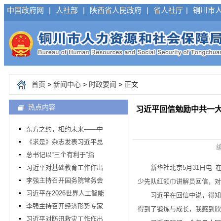
中国政府网
|
人社部
|
陕西省人民政府
|
省人社厅
|
铜川市
首页
>
新闻中心
>
时政要闻
> 正文
热点内容
习近平回信勉励中共一
东方之约，相约未来——中
《求是》杂志发表习近平总
编
总书记以“三个有利于”指
习近平对基础教育工作作出
新华社北京5月31日电 在
李强主持召开国务院常务会
少先队红领巾讲解员回信，对
习近平在2026世界人工智能
习近平在回信中说，得知你
李强主持召开经济形势专家
得到了锻炼与成长，我感到欣
习近平对防汛救灾工作作出