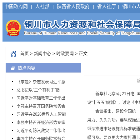
中国政府网
|
人社部
|
陕西省人民政府
|
省人社厅
|
铜川市
首页
>
新闻中心
>
时政要闻
> 正文
热点内容
编
《求是》杂志发表习近平总
总书记以“三个有利于”指
新华社北京5月21日电 国
习近平对基础教育工作作出
设“十五五”规划》，讨论《
李强主持召开国务院常务会
会议指出，建设全国统一大
习近平在2026世界人工智能
用力、久久为功。要纵深推进
李强主持召开经济形势专家
纵深推进市场设施高标准联通
习近平对防汛救灾工作作出
感可及。要以更大力度打通卡
李强主持召开国务院常务会