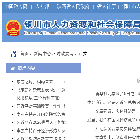
中国政府网
|
人社部
|
陕西省人民政府
|
省人社厅
|
铜川市
首页
>
新闻中心
>
时政要闻
> 正文
热点内容
编
东方之约，相约未来——中
《求是》杂志发表习近平总
新华社北京5月15日电 5
总书记以“三个有利于”指
体经济》。这是习近平总书记2
习近平对基础教育工作作出
文章强调，实体经济是一国
李强主持召开国务院常务会
发展、我们在国际经济竞争中
习近平在2026世界人工智能
上，推动资源要素向实体经济
李强主持召开经济形势专家
文章指出，制造业是实体经
习近平对防汛救灾工作作出