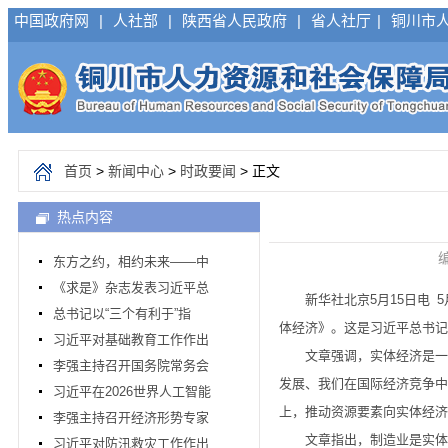
中国政府网
|
人社部
|
陕西省人民政府
|
省人社厅
|
铜川市
首页
>
新闻中心
>
时政要闻
> 正文
热点内容
编
东方之约，相约未来——中
《求是》杂志发表习近平总
新华社北京5月15日电 5
总书记以“三个有利于”指
体经济》。这是习近平总书记2
习近平对基础教育工作作出
文章强调，实体经济是一国
李强主持召开国务院常务会
发展、我们在国际经济竞争中
习近平在2026世界人工智能
上，推动资源要素向实体经济
李强主持召开经济形势专家
文章指出，制造业是实体经
习近平对防汛救灾工作作出