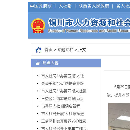
中国政府网
|
人社部
|
陕西省人民政府
|
省人社
首页
>
专题专栏
> 正文
热点内容
市人社局举办第五期“人社
寻迹千年窑火 感悟瓷业焕
6月29日至
市人社局举办第四期人社讲
能、提升本领
王益区：纳凉送岗暖民心
书香润人社 阅读启新程
市人社局开展“人社政策进
王益区扎实开展养老护理员
市人社局召开上半年工作会