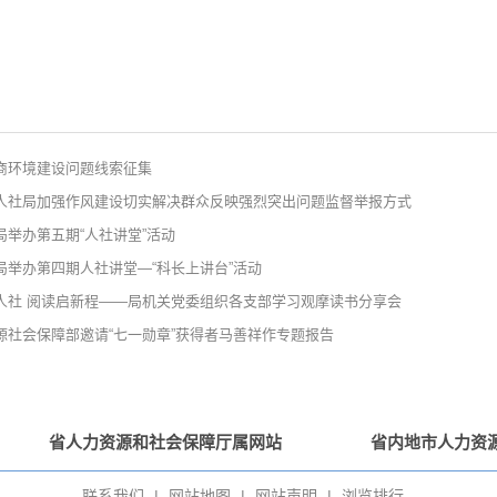
商环境建设问题线索征集
人社局加强作风建设切实解决群众反映强烈突出问题监督举报方式
局举办第五期“人社讲堂”活动
局举办第四期人社讲堂—“科长上讲台”活动
人社 阅读启新程——局机关党委组织各支部学习观摩读书分享会
源社会保障部邀请“七一勋章”获得者马善祥作专题报告
省人力资源和社会保障厅属网站
省内地市人力资
联系我们
|
网站地图
|
网站声明
|
浏览排行