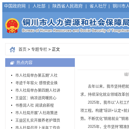
中国政府网
|
人社部
|
陕西省人民政府
|
省人社厅
|
铜川市
首页
>
专题专栏
> 正文
热点内容
编
市人社局举办第五期“人社
寻迹千年窑火 感悟瓷业焕
去年以来，我市坚持把就业
市人社局举办第四期人社讲
求，持续深化就业领域改革创
王益区：纳凉送岗暖民心
2025年，我市以“人社工
书香润人社 阅读启新程
项工程。构建“培训+认定+就
市人社局开展“人社政策进
势。不断优化“铜易就业”“铜
王益区扎实开展养老护理员
2025年，全市坚持“精准
市人社局召开上半年工作会