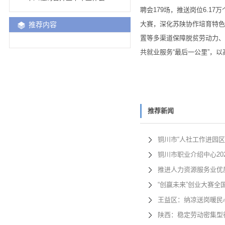
聘会179场，推送岗位6.1
大赛，深化苏陕协作培育特色
推荐内容
置等多渠道保障脱贫劳动力、
共就业服务“最后一公里”，
推荐新闻
铜川市“人社工作进园
铜川市职业介绍中心20
推进人力资源服务业优
“创赢未来”创业大赛全
王益区：纳凉送岗暖民
陕西：稳定劳动密集型