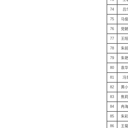
74
吕
75
马
76
党
77
王
78
朱
79
朱
80
袁
81
冯
82
黄
83
焦
84
冉
85
朱
86
王