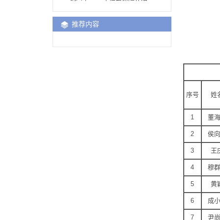
推荐内容
序号
姓
1
董
2
侯
3
王
4
穆
5
黄
6
成
7
尹