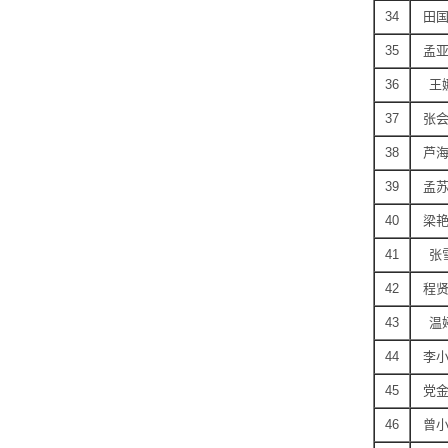
34
田
35
孟
36
王
37
张
38
芦
39
孟
40
梁
41
张
42
程
43
温
44
李
45
党
46
曾