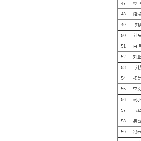
47
罗
48
段
49
刘
50
刘
51
白
52
刘
53
刘
54
杨
55
李
56
杨
57
马
58
吴
59
冯