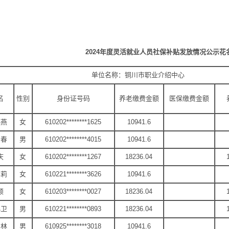
2024年度灵活就业人员社保补贴发放情况公示花
单位名称：铜川市职业介绍中心
名
性别
身份证号码
养老缴费金额
医保缴费金额
海燕
女
610202********1625
10941.6
向春
男
610202********4015
10941.6
庆
女
610202********1267
18236.04
群莉
女
610221********3626
10941.6
颖
女
610203********0027
18236.04
小卫
男
610221********0893
18236.04
尚林
男
610925********3018
10941.6