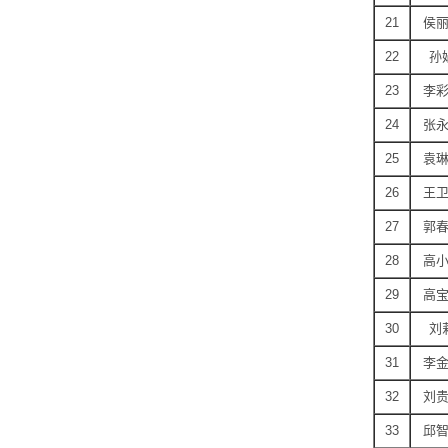
21
侯
22
孙
23
李
24
张
25
袁
26
王
27
郭
28
高
29
高
30
刘
31
李
32
刘
33
邱