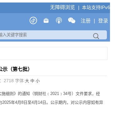
无障碍浏览
| 本站支持IPv6
注册
|
登录
公示（第七批）
数：
2718
字体:
大
中
小
则》的通知（铜财社﹝2021﹞34号）文件要求，经
025年4月8日至4月14日。公示期内，对公示内容如有异