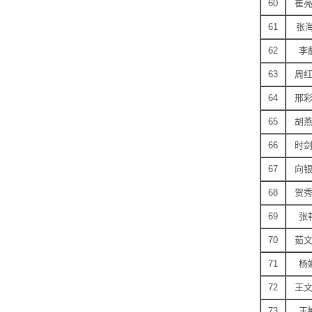
60
崔
61
张
62
李
63
周
64
邢
65
胡
66
时
67
向
68
贺
69
张
70
茹
71
杨
72
王
73
王