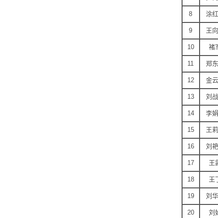
8
涂
9
王
10
褚
11
郑
12
金
13
刘
14
李
15
王
16
刘
17
王
18
王
19
刘
20
刘