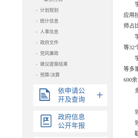
学校
计划规划
应用
统计信息
师占比
人事信息
学校
政府文件
等3
党风廉政
学校
建议提案结果
等多
预算/决算
600
依申请公
多年
开及查询
领导
政府信息
领导
公开年报
联系方