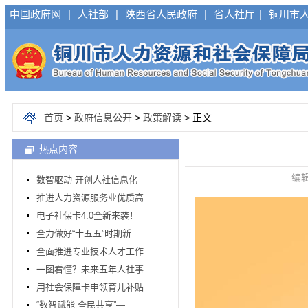
中国政府网
|
人社部
|
陕西省人民政府
|
省人社厅
|
铜川市
首页
>
政府信息公开
>
政策解读
> 正文
热点内容
编辑
数智驱动 开创人社信息化
推进人力资源服务业优质高
电子社保卡4.0全新来袭！
全力做好“十五五”时期新
全面推进专业技术人才工作
一图看懂？未来五年人社事
用社会保障卡申领育儿补贴
“数智赋能 全民共享”—