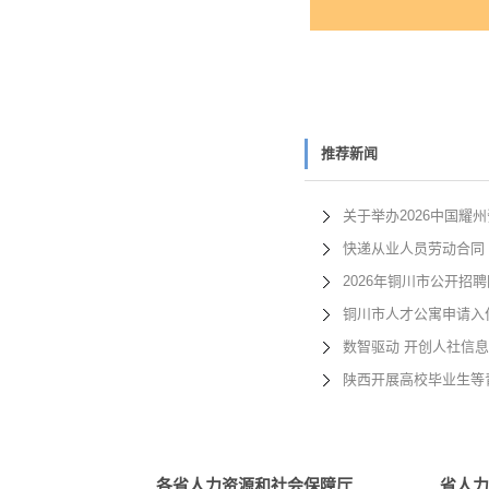
推荐新闻
关于举办2026中国耀
快递从业人员劳动合同
2026年铜川市公开招
铜川市人才公寓申请入住
数智驱动 开创人社信
陕西开展高校毕业生等
各省人力资源和社会保障厅
省人力