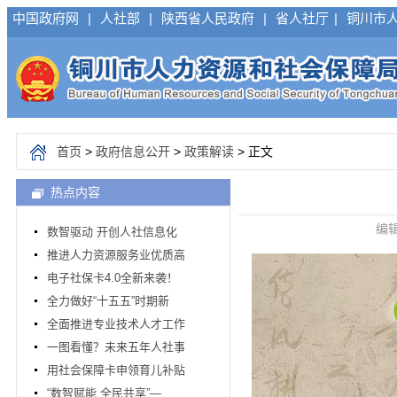
中国政府网
|
人社部
|
陕西省人民政府
|
省人社厅
|
铜川市
首页
>
政府信息公开
>
政策解读
> 正文
热点内容
编辑
数智驱动 开创人社信息化
推进人力资源服务业优质高
电子社保卡4.0全新来袭！
全力做好“十五五”时期新
全面推进专业技术人才工作
一图看懂？未来五年人社事
用社会保障卡申领育儿补贴
“数智赋能 全民共享”—