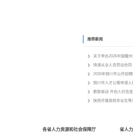
推荐新闻
关于举办2026中国耀
快递从业人员劳动合同
2026年铜川市公开招
铜川市人才公寓申请入住
数智驱动 开创人社信
陕西开展高校毕业生等
各省人力资源和社会保障厅
省人力