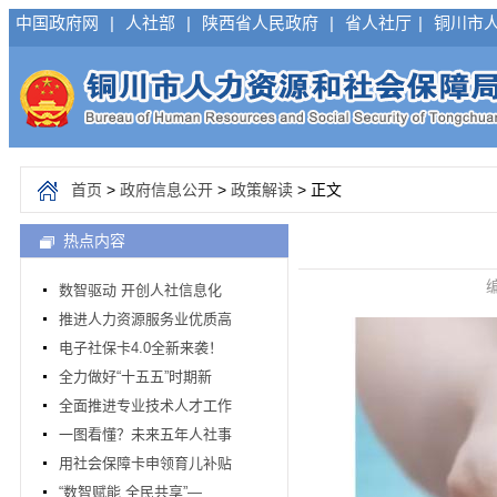
中国政府网
|
人社部
|
陕西省人民政府
|
省人社厅
|
铜川市
首页
>
政府信息公开
>
政策解读
> 正文
热点内容
编
数智驱动 开创人社信息化
推进人力资源服务业优质高
电子社保卡4.0全新来袭！
全力做好“十五五”时期新
全面推进专业技术人才工作
一图看懂？未来五年人社事
用社会保障卡申领育儿补贴
“数智赋能 全民共享”—