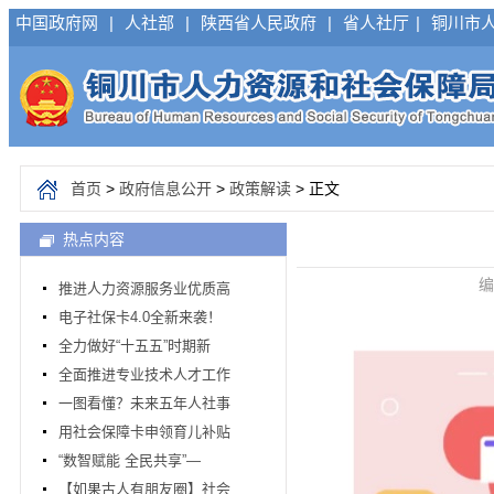
中国政府网
|
人社部
|
陕西省人民政府
|
省人社厅
|
铜川市
首页
>
政府信息公开
>
政策解读
> 正文
热点内容
编
推进人力资源服务业优质高
电子社保卡4.0全新来袭！
全力做好“十五五”时期新
全面推进专业技术人才工作
一图看懂？未来五年人社事
用社会保障卡申领育儿补贴
“数智赋能 全民共享”—
【如果古人有朋友圈】社会