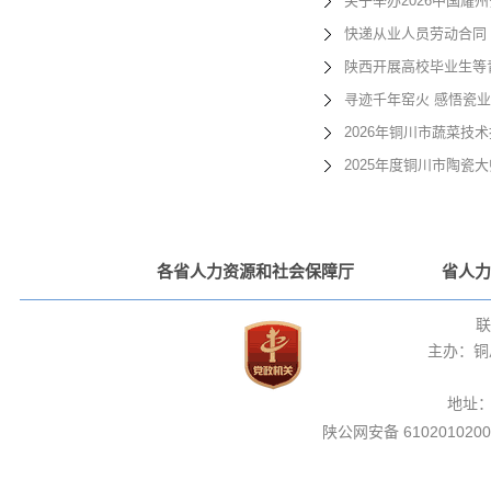
关于举办2026中国耀
快递从业人员劳动合同
陕西开展高校毕业生等
寻迹千年窑火 感悟瓷业
2026年铜川市蔬菜
2025年度铜川市陶瓷
各省人力资源和社会保障厅
省人力
联
主办：铜
地址
陕公网安备 6102010200