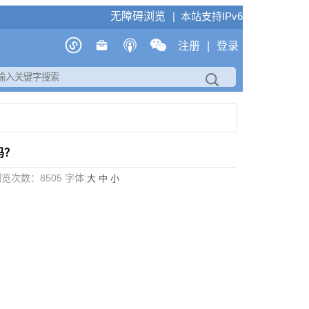
无障碍浏览
| 本站支持IPv6
注册
|
登录
吗？
 浏览次数：
8505
字体:
大
中
小