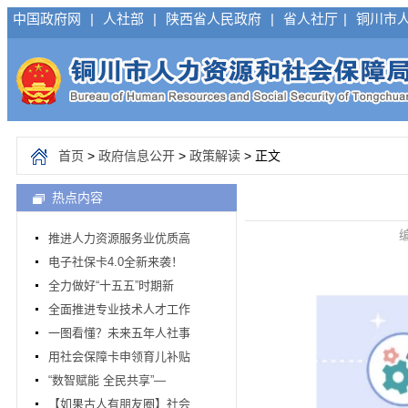
中国政府网
|
人社部
|
陕西省人民政府
|
省人社厅
|
铜川市
首页
>
政府信息公开
>
政策解读
> 正文
热点内容
编
推进人力资源服务业优质高
电子社保卡4.0全新来袭！
全力做好“十五五”时期新
全面推进专业技术人才工作
一图看懂？未来五年人社事
用社会保障卡申领育儿补贴
“数智赋能 全民共享”—
【如果古人有朋友圈】社会