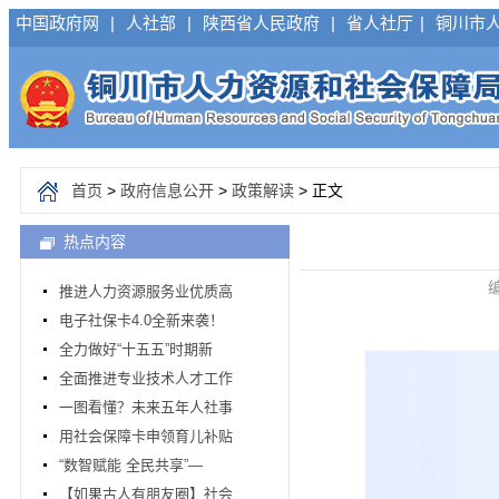
中国政府网
|
人社部
|
陕西省人民政府
|
省人社厅
|
铜川市
首页
>
政府信息公开
>
政策解读
> 正文
热点内容
编
推进人力资源服务业优质高
电子社保卡4.0全新来袭！
全力做好“十五五”时期新
全面推进专业技术人才工作
一图看懂？未来五年人社事
用社会保障卡申领育儿补贴
“数智赋能 全民共享”—
【如果古人有朋友圈】社会