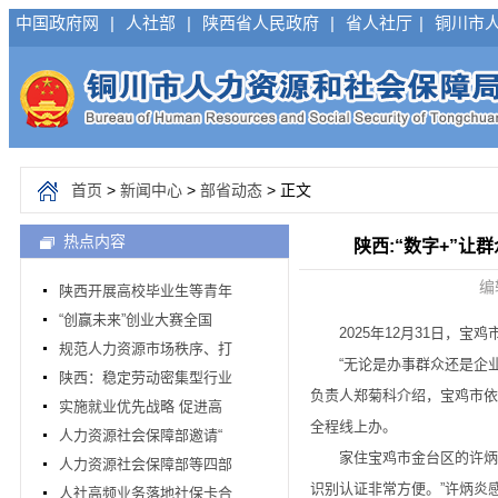
中国政府网
|
人社部
|
陕西省人民政府
|
省人社厅
|
铜川市
首页
>
新闻中心
>
部省动态
> 正文
热点内容
陕西:“数字+”
编
陕西开展高校毕业生等青年
“创赢未来”创业大赛全国
2025年12月31日，宝
规范人力资源市场秩序、打
“无论是办事群众还是企业
陕西：稳定劳动密集型行业
负责人郑菊科介绍，宝鸡市依
实施就业优先战略 促进高
全程线上办。
人力资源社会保障部邀请“
家住宝鸡市金台区的许炳炎
人力资源社会保障部等四部
识别认证非常方便。”许炳炎
人社高频业务落地社保卡合