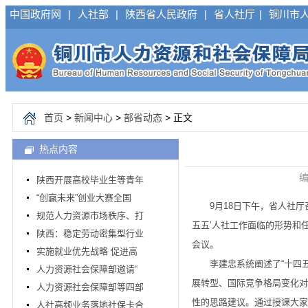
中国政府网
|
人社部
|
陕西省人民政府
|
省人社厅
|
铜川市
首页
>
新闻中心
>
部省动态
> 正文
热点内容
编
陕西开展高校毕业生等青年
“创赢未来”创业大赛全国
9月18日下午，省人社厅召
规范人力资源市场秩序、打
五五’人社工作面临的形势和
陕西：稳定劳动密集型行业
会议。
实施就业优先战略 促进高
李建忠系统阐述了“十四五”
人力资源社会保障部邀请“
展转型、国际竞争格局变化对
人力资源社会保障部等四部
性的思路建议。通过授课大家
人社高频业务落地社保卡合