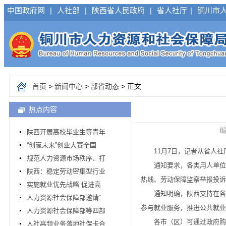
中国政府网
|
人社部
|
陕西省人民政府
|
省人社厅
|
铜川市
首页
>
新闻中心
>
部省动态
> 正文
热点内容
编
陕西开展高校毕业生等青年
“创赢未来”创业大赛全国
11月7日，记者从省人社
规范人力资源市场秩序、打
通知要求，各类用人单位、人
陕西：稳定劳动密集型行业
热线、劳动保障监察举报投诉
实施就业优先战略 促进高
通知明确，陕西支持在各级
人力资源社会保障部邀请“
参与就业服务，推进公共就业
人力资源社会保障部等四部
各市（区）可通过政府购买
人社高频业务落地社保卡合