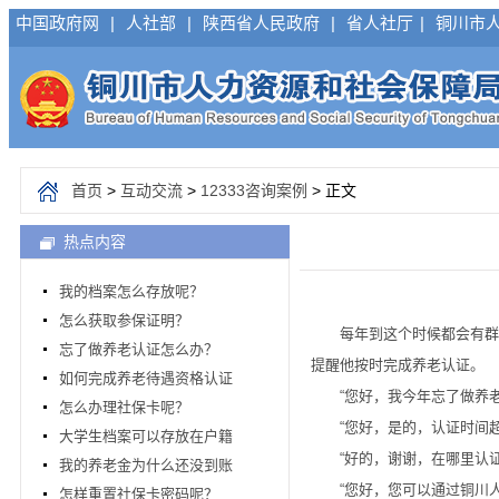
中国政府网
|
人社部
|
陕西省人民政府
|
省人社厅
|
铜川市
首页
>
互动交流
>
12333咨询案例
> 正文
热点内容
我的档案怎么存放呢？
怎么获取参保证明？
每年到这个时候都会有群众
忘了做养老认证怎么办？
提醒他按时完成养老认证。
如何完成养老待遇资格认证
“您好，我今年忘了做养老
怎么办理社保卡呢？
“您好，是的，认证时间超过
大学生档案可以存放在户籍
“好的，谢谢，在哪里认证
我的养老金为什么还没到账
“您好，您可以通过铜川人社
怎样重置社保卡密码呢？