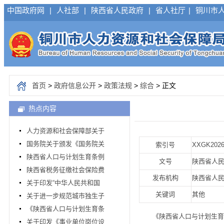
中国政府网
|
人社部
|
陕西省人民政府
|
省人社厅
|
铜川市
首页
>
政府信息公开
>
政策法规
>
综合
> 正文
热点内容
人力资源和社会保障部关于
国务院关于颁发《国务院关
索引号
XXGK2026
陕西省人口与计划生育条例
文号
陕西省人
陕西省税务征缴社会保险费
发布机构
陕西省人
关于印发“中华人民共和国
关键词
其他
关于进一步规范城市独生子
《陕西省人口与计划生育条
《陕西省人口与计划生育条例
关于印发《事业单位岗位设