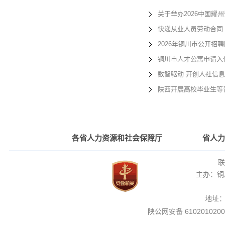
关于举办2026中国耀
快递从业人员劳动合同
2026年铜川市公开招
铜川市人才公寓申请入住
数智驱动 开创人社信
陕西开展高校毕业生等
各省人力资源和社会保障厅
省人力
联
主办：铜
地址
陕公网安备 6102010200