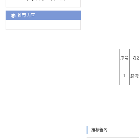
推荐内容
序号
姓
1
赵海
推荐新闻