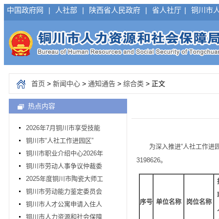
中国政府网
|
人社部
|
陕西省人民政府
|
省人社厅
|
铜川市
首页
>
新闻中心
>
通知通告
>
综合类
> 正文
热点内容
2026年7月铜川市享受技能
铜川市“人社工作进园区”
为深入推进“人社工作进园区
铜川市职业介绍中心2026年
3198626。
铜川市劳动人事争议仲裁委
2025年度铜川市陶瓷大师工
铜川市劳动能力鉴定委员会
序号
单位名称
岗位名称
铜川市人才公寓申请入住人
铜川市人力资源和社会保障