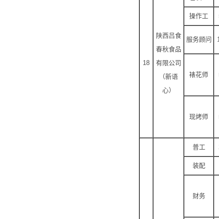
操作工
陕西吕食
服务顾问
春秋食品
18
有限公司
裱花师
（新语
心）
现烤师
普工
装配
财务