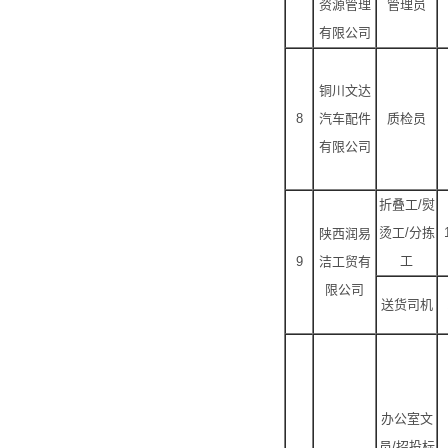
资源管理
管理员
有限公司
铜川文达
8
汽车配件
质检员
有限公司
折叠工/熨
烫工/分拣
陕西润易
工
9
洁工贸有
限公司
送货司机
办公室文
员/招投标