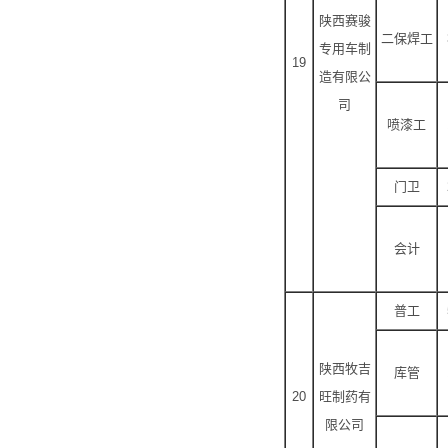
陕西赛骏
二保焊工
专用车制
19
造有限公
司
喷漆工
门卫
会计
普工
陕西牧吉
库管
20
旺制药有
限公司