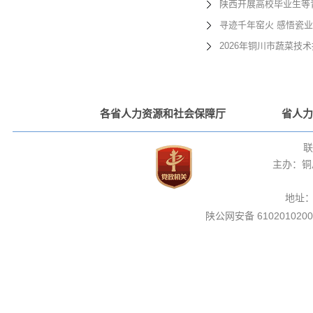
陕西开展高校毕业生等
寻迹千年窑火 感悟瓷业
2026年铜川市蔬菜
各省人力资源和社会保障厅
省人力
联
主办：铜
地址
陕公网安备 6102010200