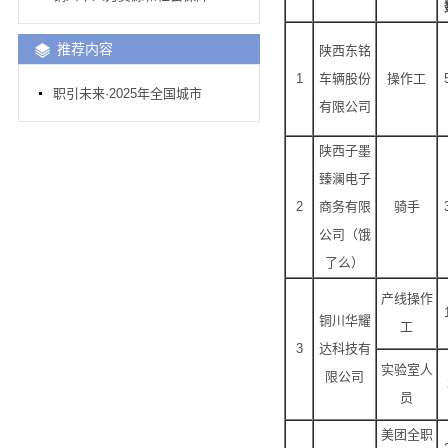
推荐内容
陕西东铭
1
车辆股份
操作工
职引未来·2025年全国城市
有限公司
陕西子墨
臻澜电子
2
商务有限
骑手
公司（饿
了么）
产线操作
铜川华耀
工
3
达科技有
实验室人
限公司
员
美团全职