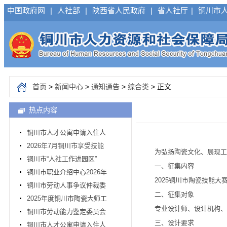
中国政府网
|
人社部
|
陕西省人民政府
|
省人社厅
|
铜川市
首页
>
新闻中心
>
通知通告
>
综合类
> 正文
热点内容
铜川市人才公寓申请入住人
2026年7月铜川市享受技能
为弘扬陶瓷文化、展现工匠精
铜川市“人社工作进园区”
一、征集内容
铜川市职业介绍中心2026年
2025铜川市陶瓷技能大赛官
铜川市劳动人事争议仲裁委
二、征集对象
2025年度铜川市陶瓷大师工
专业设计师、设计机构、
铜川市劳动能力鉴定委员会
三、设计要求
铜川市人才公寓申请入住人