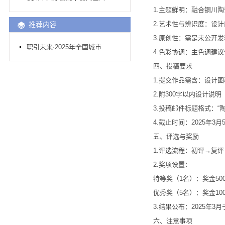
1.主题鲜明：融合铜川陶瓷
2.艺术性与辨识度：设计
推荐内容
3.原创性：需是未公开发
职引未来·2025年全国城市
4.色彩协调：主色调建议
四、投稿要求
1.提交作品需含：设计图稿（
2.附300字以内设计说明
3.投稿邮件标题格式：“陶瓷大赛
4.截止时间：2025年3月5日
五、评选与奖励
1.评选流程：初评→复评
2.奖项设置：
特等奖（1名）：奖金500
优秀奖（5名）：奖金100
3.结果公布：2025年3
六、注意事项